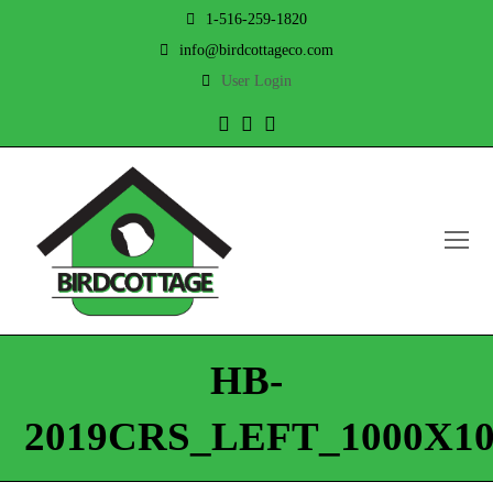
1-516-259-1820
info@birdcottageco.com
User Login
Twitter
Facebook
Instagram
O
Mo
M
HB-
2019CRS_LEFT_1000X10