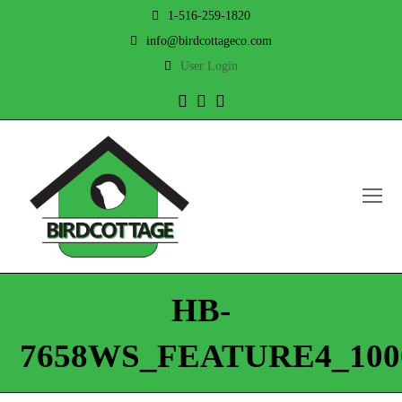
1-516-259-1820
info@birdcottageco.com
User Login
Twitter
Facebook
Instagram
O
Mo
M
HB-
7658WS_FEATURE4_100