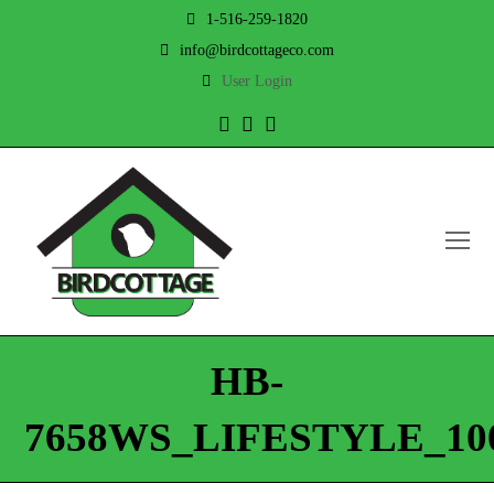
1-516-259-1820
info@birdcottageco.com
User Login
Twitter
Facebook
Instagram
O
Mo
M
HB-
7658WS_LIFESTYLE_10