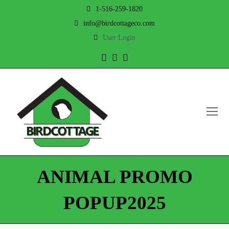
1-516-259-1820
info@birdcottageco.com
User Login
Twitter
Facebook
Instagram
O
Mo
M
ANIMAL PROMO
POPUP2025